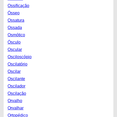
Ossificação
Ósseo
Ossatura
Ossada
Osmótico
Ósculo
Oscular
Osciloscópio
Oscilatório
Oscilar
Oscilante
Oscilador
Oscilação
Orvalho
Orvalhar
Ortopédico