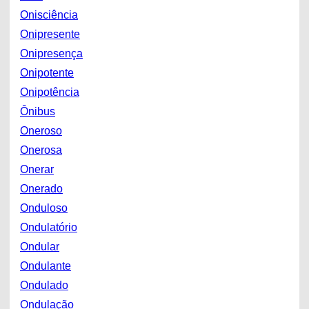
Onisciência
Onipresente
Onipresença
Onipotente
Onipotência
Ônibus
Oneroso
Onerosa
Onerar
Onerado
Onduloso
Ondulatório
Ondular
Ondulante
Ondulado
Ondulação