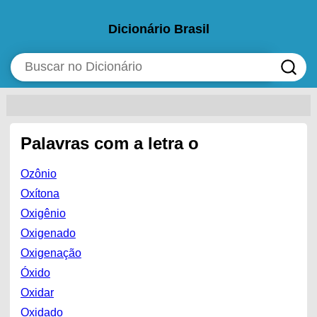
Dicionário Brasil
Palavras com a letra o
Ozônio
Oxítona
Oxigênio
Oxigenado
Oxigenação
Óxido
Oxidar
Oxidado