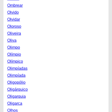
Ombrear
Olvido
Olvidar
Oloroso
Oliveira
Oliva
Olimpo
Olímpio
Olímpico
Olimpíadas
Olimpíada
Oligopólio
Oligárquico
Oligarquia
Oligarca
Olhos