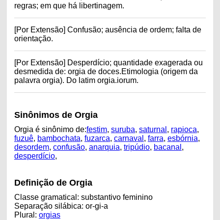
regras; em que há libertinagem.
[Por Extensão] Confusão; ausência de ordem; falta de
orientação.
[Por Extensão] Desperdício; quantidade exagerada ou
desmedida de: orgia de doces.Etimologia (origem da
palavra orgia). Do latim orgia.iorum.
Sinônimos de Orgia
Orgia é sinônimo de:
festim
,
suruba
,
saturnal
,
rapioca
,
fuzuê
,
bambochata
,
fuzarca
,
carnaval
,
farra
,
esbórnia
,
desordem
,
confusão
,
anarquia
,
tripúdio
,
bacanal
,
desperdício
,
Definição de Orgia
Classe gramatical: substantivo feminino
Separação silábica: or-gi-a
Plural:
orgias