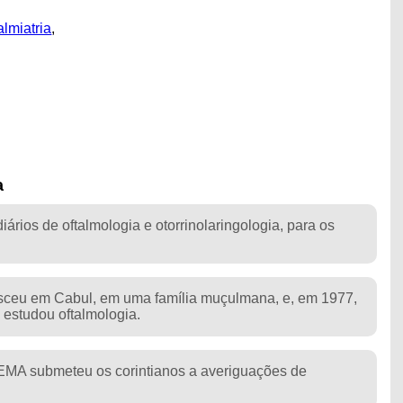
almiatria
,
a
ários de oftalmologia e otorrinolaringologia, para os
nasceu em Cabul, em uma família muçulmana, e, em 1977,
 estudou oftalmologia.
EMA submeteu os corintianos a averiguações de