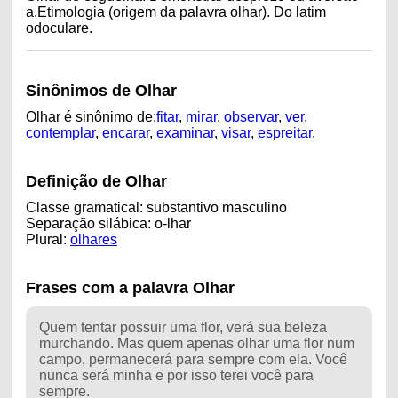
a.Etimologia (origem da palavra olhar). Do latim
odoculare.
Sinônimos de Olhar
Olhar é sinônimo de:
fitar
,
mirar
,
observar
,
ver
,
contemplar
,
encarar
,
examinar
,
visar
,
espreitar
,
Definição de Olhar
Classe gramatical: substantivo masculino
Separação silábica: o-lhar
Plural:
olhares
Frases com a palavra Olhar
Quem tentar possuir uma flor, verá sua beleza
murchando. Mas quem apenas olhar uma flor num
campo, permanecerá para sempre com ela. Você
nunca será minha e por isso terei você para
sempre.