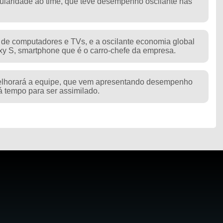
gularidade ao time, que teve desempenho oscilante nas
de computadores e TVs, e a oscilante economia global
y S, smartphone que é o carro-chefe da empresa.
elhorará a equipe, que vem apresentando desempenho
á tempo para ser assimilado.