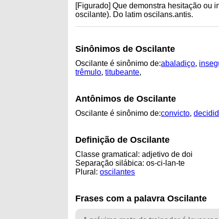
[Figurado] Que demonstra hesitação ou i
oscilante). Do latim oscilans.antis.
Sinônimos de Oscilante
Oscilante é sinônimo de:
abaladiço
,
inseg
trêmulo
,
titubeante
,
Antônimos de Oscilante
Oscilante é sinônimo de:
convicto
,
decidi
Definição de Oscilante
Classe gramatical: adjetivo de doi
Separação silábica: os-ci-lan-te
Plural:
oscilantes
Frases com a palavra Oscilante