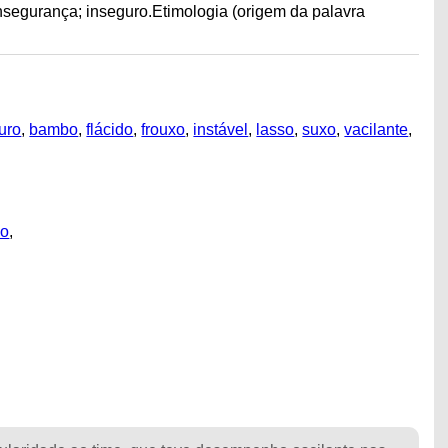
nsegurança; inseguro.Etimologia (origem da palavra
uro
,
bambo
,
flácido
,
frouxo
,
instável
,
lasso
,
suxo
,
vacilante
,
do
,