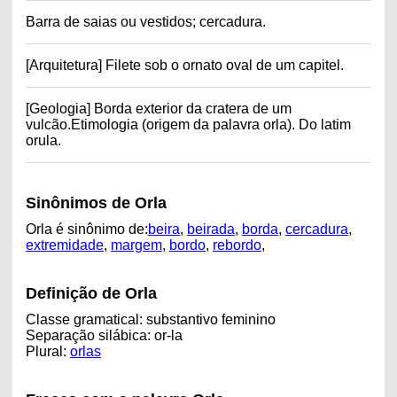
Barra de saias ou vestidos; cercadura.
[Arquitetura] Filete sob o ornato oval de um capitel.
[Geologia] Borda exterior da cratera de um
vulcão.Etimologia (origem da palavra orla). Do latim
orula.
Sinônimos de Orla
Orla é sinônimo de:
beira
,
beirada
,
borda
,
cercadura
,
extremidade
,
margem
,
bordo
,
rebordo
,
Definição de Orla
Classe gramatical: substantivo feminino
Separação silábica: or-la
Plural:
orlas