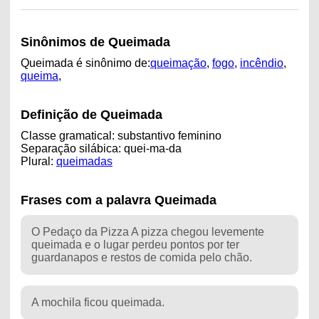
Sinônimos de Queimada
Queimada é sinônimo de:
queimação
,
fogo
,
incêndio
,
queima
,
Definição de Queimada
Classe gramatical: substantivo feminino
Separação silábica: quei-ma-da
Plural:
queimadas
Frases com a palavra Queimada
O Pedaço da Pizza A pizza chegou levemente
queimada e o lugar perdeu pontos por ter
guardanapos e restos de comida pelo chão.
A mochila ficou queimada.