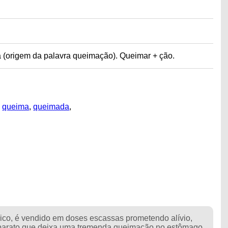
 (origem da palavra queimação). Queimar + ção.
,
queima
,
queimada
,
rico, é vendido em doses escassas prometendo alívio,
e barato que deixa uma tremenda queimação no estômago.