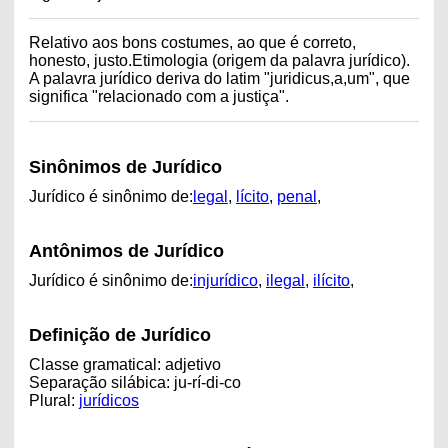
Relativo aos bons costumes, ao que é correto,
honesto, justo.Etimologia (origem da palavra jurídico).
A palavra jurídico deriva do latim "juridicus,a,um", que
significa "relacionado com a justiça".
Sinônimos de Jurídico
Jurídico é sinônimo de:
legal
,
lícito
,
penal
,
Antônimos de Jurídico
Jurídico é sinônimo de:
injurídico
,
ilegal
,
ilícito
,
Definição de Jurídico
Classe gramatical: adjetivo
Separação silábica: ju-rí-di-co
Plural:
jurídicos