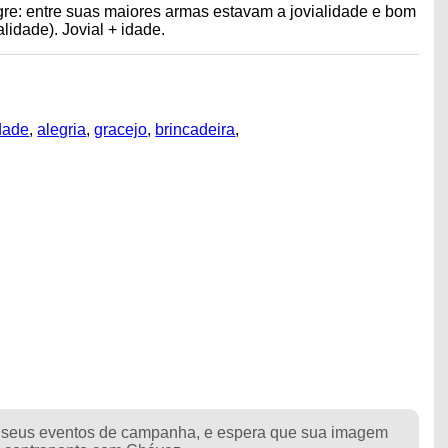
legre: entre suas maiores armas estavam a jovialidade e bom
lidade). Jovial + idade.
dade
,
alegria
,
gracejo
,
brincadeira
,
os seus eventos de campanha, e espera que sua imagem