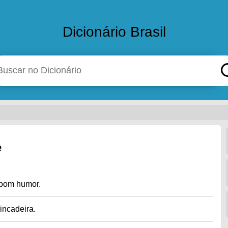
Dicionário Brasil
e
; bom humor.
incadeira.