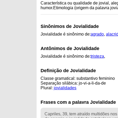
Característica ou qualidade de jovial, a
humor.Etimologia (origem da palavra jovia
Sinônimos de Jovialidade
Jovialidade é sinônimo de:
agrado
,
alacri
Antônimos de Jovialidade
Jovialidade é sinônimo de:
tristeza
,
Definição de Jovialidade
Classe gramatical: substantivo feminino
Separação silábica: jo-vi-a-li-da-de
Plural:
jovialidades
Frases com a palavra Jovialidade
Capriles, 39, tem atraído multidões n