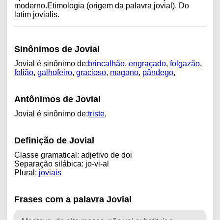
moderno.Etimologia (origem da palavra jovial). Do
latim jovialis.
Sinônimos de Jovial
Jovial é sinônimo de:
brincalhão
,
engraçado
,
folgazão
,
folião
,
galhofeiro
,
gracioso
,
magano
,
pândego
,
Antônimos de Jovial
Jovial é sinônimo de:
triste
,
Definição de Jovial
Classe gramatical: adjetivo de doi
Separação silábica: jo-vi-al
Plural:
joviais
Frases com a palavra Jovial