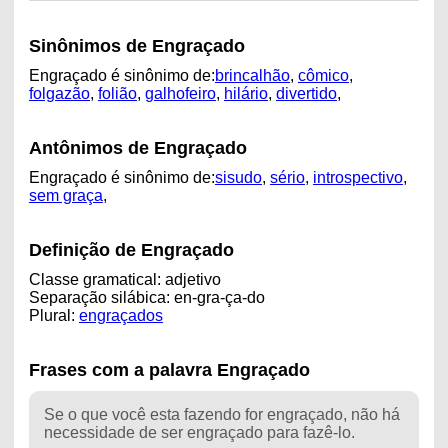
Sinônimos de Engraçado
Engraçado é sinônimo de:
brincalhão
,
cômico
,
folgazão
,
folião
,
galhofeiro
,
hilário
,
divertido
,
Antônimos de Engraçado
Engraçado é sinônimo de:
sisudo
,
sério
,
introspectivo
,
sem graça
,
Definição de Engraçado
Classe gramatical: adjetivo
Separação silábica: en-gra-ça-do
Plural:
engraçados
Frases com a palavra Engraçado
Se o que você esta fazendo for engraçado, não há
necessidade de ser engraçado para fazê-lo.