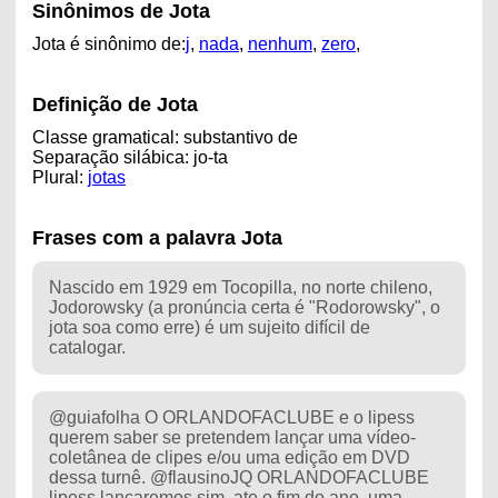
Sinônimos de Jota
Jota é sinônimo de:
j
,
nada
,
nenhum
,
zero
,
Definição de Jota
Classe gramatical: substantivo de
Separação silábica: jo-ta
Plural:
jotas
Frases com a palavra Jota
Nascido em 1929 em Tocopilla, no norte chileno,
Jodorowsky (a pronúncia certa é "Rodorowsky", o
jota soa como erre) é um sujeito difícil de
catalogar.
@guiafolha O ORLANDOFACLUBE e o lipess
querem saber se pretendem lançar uma vídeo-
coletânea de clipes e/ou uma edição em DVD
dessa turnê. @flausinoJQ ORLANDOFACLUBE
lipess lançaremos sim, ate o fim do ano, uma