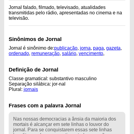
Jornal falado, filmado, televisado, atualidades
transmitidas pelo rádio, apresentadas no cinema e na
televisão.
Sinônimos de Jornal
Jornal é sinônimo de:
publicação
,
jorna
,
paga
,
gazeta
,
ordenado
,
remuneração
,
salário
,
vencimento
,
Definição de Jornal
Classe gramatical: substantivo masculino
Separação silábica: jor-nal
Plural:
jornais
Frases com a palavra Jornal
Nas nossas democracias a ânsia da maioria dos
mortais é alcançar em sete linhas o louvor do
jornal. Para se conquistarem essas sete linhas