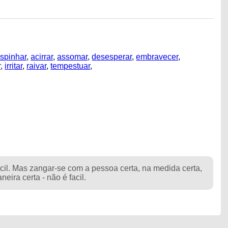
spinhar
,
acirrar
,
assomar
,
desesperar
,
embravecer
,
r
,
irritar
,
raivar
,
tempestuar
,
cil. Mas zangar-se com a pessoa certa, na medida certa,
eira certa - não é facil.