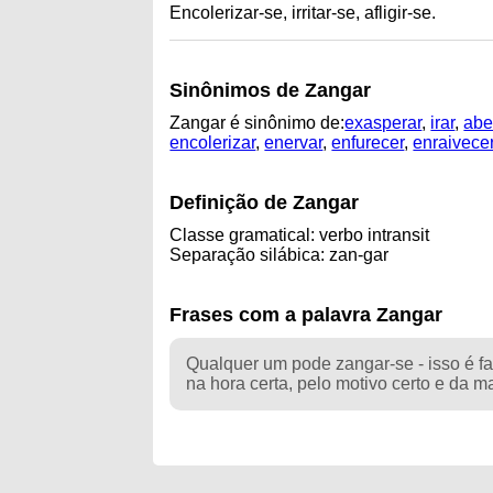
Encolerizar-se, irritar-se, afligir-se.
Sinônimos de Zangar
Zangar é sinônimo de:
exasperar
,
irar
,
abe
encolerizar
,
enervar
,
enfurecer
,
enraivece
Definição de Zangar
Classe gramatical: verbo intransit
Separação silábica: zan-gar
Frases com a palavra Zangar
Qualquer um pode zangar-se - isso é fa
na hora certa, pelo motivo certo e da man