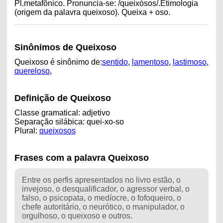
Pl.metafônico. Pronuncia-se: /queixósos/.Etimologia
(origem da palavra queixoso). Queixa + oso.
Sinônimos de Queixoso
Queixoso é sinônimo de:
sentido
,
lamentoso
,
lastimoso
,
quereloso
,
Definição de Queixoso
Classe gramatical: adjetivo
Separação silábica: quei-xo-so
Plural:
queixosos
Frases com a palavra Queixoso
Entre os perfis apresentados no livro estão, o
invejoso, o desqualificador, o agressor verbal, o
falso, o psicopata, o medíocre, o fofoqueiro, o
chefe autoritário, o neurótico, o manipulador, o
orgulhoso, o queixoso e outros.