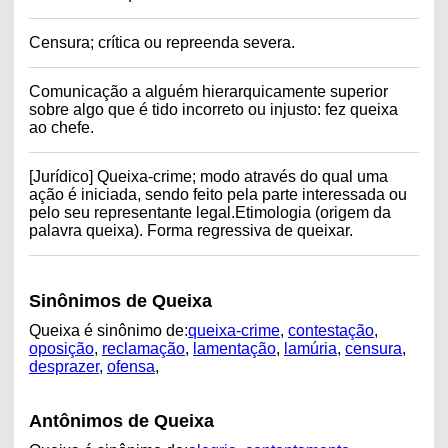
Censura; crítica ou repreenda severa.
Comunicação a alguém hierarquicamente superior
sobre algo que é tido incorreto ou injusto: fez queixa
ao chefe.
[Jurídico] Queixa-crime; modo através do qual uma
ação é iniciada, sendo feito pela parte interessada ou
pelo seu representante legal.Etimologia (origem da
palavra queixa). Forma regressiva de queixar.
Sinônimos de Queixa
Queixa é sinônimo de:
queixa-crime
,
contestação
,
oposição
,
reclamação
,
lamentação
,
lamúria
,
censura
,
desprazer
,
ofensa
,
Antônimos de Queixa