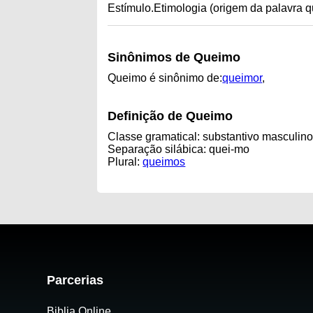
Estímulo.Etimologia (origem da palavra q
Sinônimos de Queimo
Queimo é sinônimo de:
queimor
,
Definição de Queimo
Classe gramatical: substantivo masculin
Separação silábica: quei-mo
Plural:
queimos
Parcerias
Biblia Online