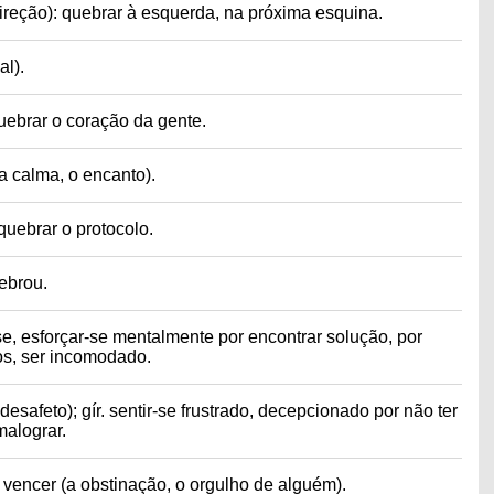
direção): quebrar à esquerda, na próxima esquina.
al).
uebrar o coração da gente.
 a calma, o encanto).
uebrar o protocolo.
uebrou.
e, esforçar-se mentalmente por encontrar solução, por
os, ser incomodado.
esafeto); gír. sentir-se frustrado, decepcionado por não ter
malograr.
 vencer (a obstinação, o orgulho de alguém).