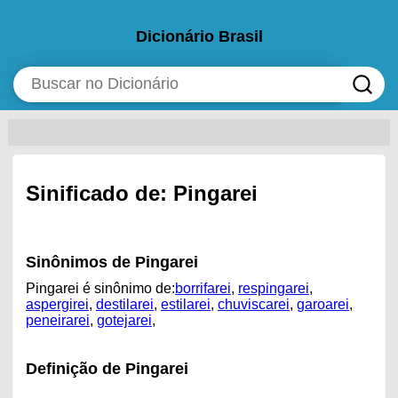
Dicionário Brasil
Sinificado de: Pingarei
Sinônimos de Pingarei
Pingarei é sinônimo de:
borrifarei
,
respingarei
,
aspergirei
,
destilarei
,
estilarei
,
chuviscarei
,
garoarei
,
peneirarei
,
gotejarei
,
Definição de Pingarei