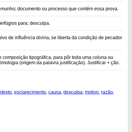
estemunho; documento ou processo que contém essa prova.
terfúgios para; desculpa.
vo de influência divina, se liberta da condição de pecador
de composição tipográfica, para pôr toda uma coluna ou
ologia (origem da palavra justificação). Justificar + ção.
etexto
,
esclarecimento
,
causa
,
desculpa
,
motivo
,
razão
,