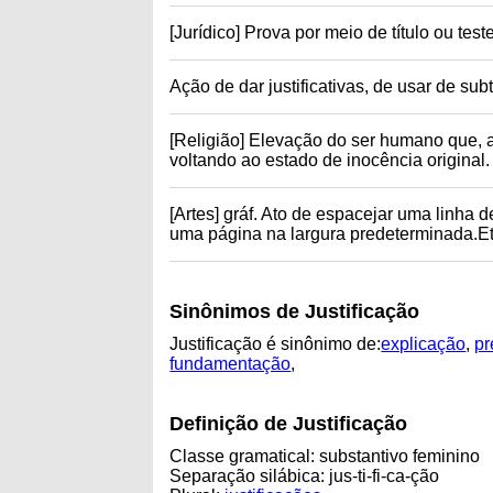
[Jurídico] Prova por meio de título ou t
Ação de dar justificativas, de usar de sub
[Religião] Elevação do ser humano que, al
voltando ao estado de inocência original.
[Artes] gráf. Ato de espacejar uma linha 
uma página na largura predeterminada.Etim
Sinônimos de Justificação
Justificação é sinônimo de:
explicação
,
pr
fundamentação
,
Definição de Justificação
Classe gramatical: substantivo feminino
Separação silábica: jus-ti-fi-ca-ção