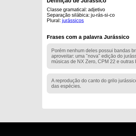
Definição de Jurássico
Classe gramatical: adjetivo
Separação silábica: ju-rás-si-co
Plural:
jurássicos
Frases com a palavra Jurássico
Porém nenhum deles possui bandas bra
aproveitar: uma "nova" edição do jurás
músicas de NX Zero, CPM 22 e outras 
A reprodução do canto do grilo jurássi
das espécies.