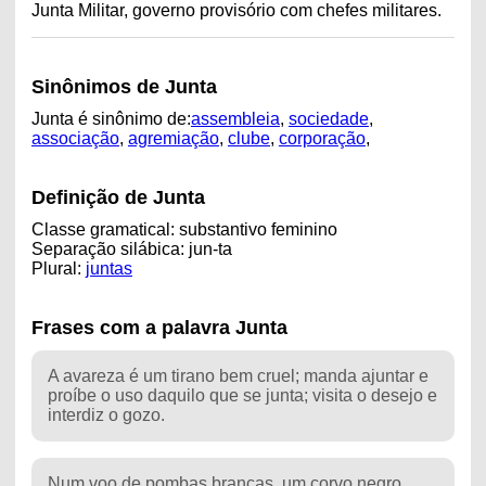
Junta Militar, governo provisório com chefes militares.
Sinônimos de Junta
Junta é sinônimo de:
assembleia
,
sociedade
,
associação
,
agremiação
,
clube
,
corporação
,
Definição de Junta
Classe gramatical: substantivo feminino
Separação silábica: jun-ta
Plural:
juntas
Frases com a palavra Junta
A avareza é um tirano bem cruel; manda ajuntar e
proíbe o uso daquilo que se junta; visita o desejo e
interdiz o gozo.
Num voo de pombas brancas, um corvo negro