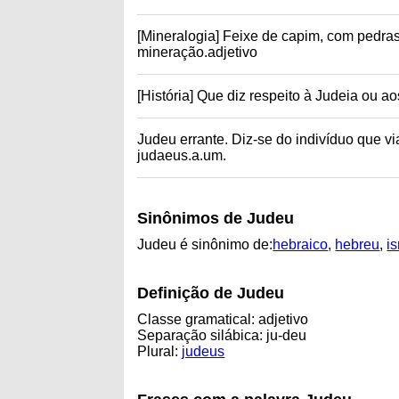
[Mineralogia] Feixe de capim, com pedra
mineração.adjetivo
[História] Que diz respeito à Judeia ou ao
Judeu errante. Diz-se do indivíduo que vi
judaeus.a.um.
Sinônimos de Judeu
Judeu é sinônimo de:
hebraico
,
hebreu
,
is
Definição de Judeu
Classe gramatical: adjetivo
Separação silábica: ju-deu
Plural:
judeus