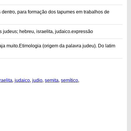
s dentro, para formação dos tapumes em trabalhos de
s judeus; hebreu, israelita, judaico.expressão
aja muito.Etimologia (origem da palavra judeu). Do latim
raelita
,
judaico
,
judio
,
semita
,
semítico
,