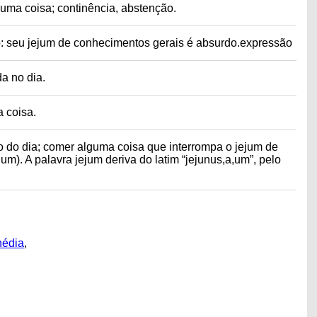
guma coisa; continência, abstenção.
: seu jejum de conhecimentos gerais é absurdo.expressão
a no dia.
a coisa.
ão do dia; comer alguma coisa que interrompa o jejum de
um). A palavra jejum deriva do latim “jejunus,a,um”, pelo
nédia
,