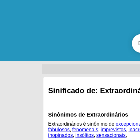
Sinificado de: Extraordin
Sinônimos de Extraordinários
Extraordinários é sinônimo de:
excepcion
fabulosos
,
fenomenais
,
imprevistos
,
inacr
inopinados
,
insólitos
,
sensacionais
,