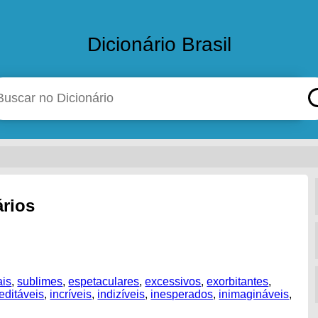
Dicionário Brasil
ários
ais
,
sublimes
,
espetaculares
,
excessivos
,
exorbitantes
,
editáveis
,
incríveis
,
indizíveis
,
inesperados
,
inimagináveis
,