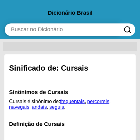
Dicionário Brasil
Sinificado de: Cursais
Sinônimos de Cursais
Cursais é sinônimo de:
frequentais
,
percorreis
,
navegais
,
andais
,
seguis
,
Definição de Cursais