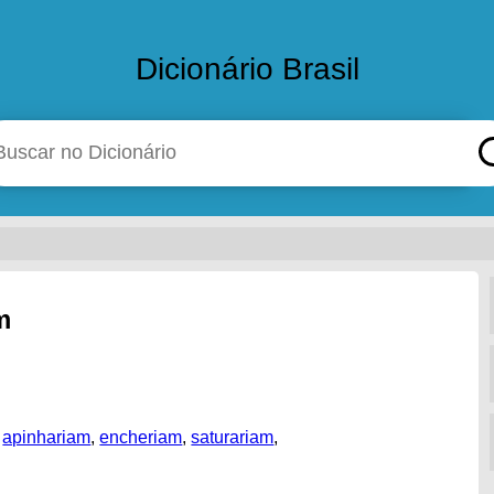
Dicionário Brasil
m
,
apinhariam
,
encheriam
,
saturariam
,