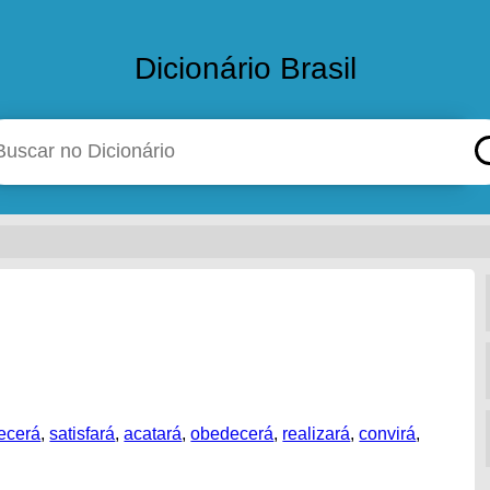
Dicionário Brasil
ecerá
,
satisfará
,
acatará
,
obedecerá
,
realizará
,
convirá
,