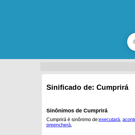
Sinificado de: Cumprirá
Sinônimos de Cumprirá
Cumprirá é sinônimo de:
executará
,
acont
preencherá
,