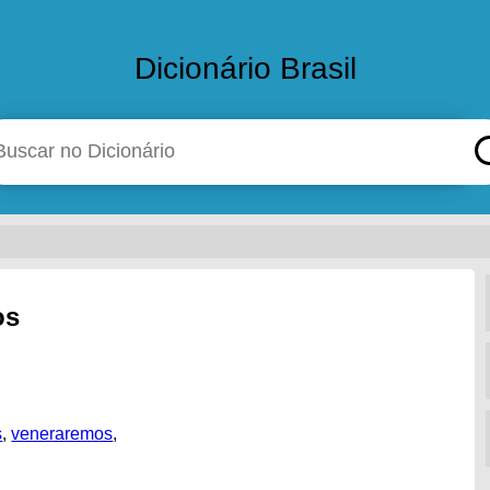
Dicionário Brasil
os
s
,
veneraremos
,