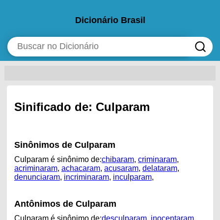
Dicionário Brasil
Sinificado de: Culparam
Sinônimos de Culparam
Culparam é sinônimo de:
chibaram
,
criminaram
,
acriminaram
,
achacaram
,
acusaram
,
delataram
,
denunciaram
,
incriminaram
,
inculparam
,
Antônimos de Culparam
Culparam é sinônimo de:
desculparam
,
inocentaram
,