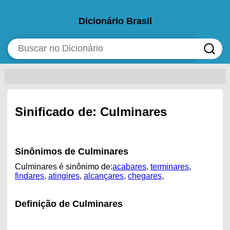
Dicionário Brasil
Sinificado de: Culminares
Sinônimos de Culminares
Culminares é sinônimo de:
acabares
,
terminares
,
findares
,
atingires
,
alcançares
,
chegares
,
Definição de Culminares