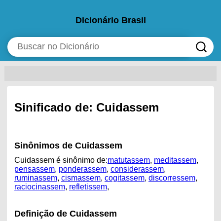
Dicionário Brasil
Sinificado de: Cuidassem
Sinônimos de Cuidassem
Cuidassem é sinônimo de:
matutassem
,
meditassem
,
pensassem
,
ponderassem
,
considerassem
,
ruminassem
,
cismassem
,
cogitassem
,
discorressem
,
raciocinassem
,
refletissem
,
Definição de Cuidassem