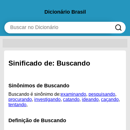
Dicionário Brasil
Sinificado de: Buscando
Sinônimos de Buscando
Buscando é sinônimo de:
examinando
,
pesquisando
,
procurando
,
investigando
,
catando
,
ideando
,
caçando
,
tentando
,
Definição de Buscando