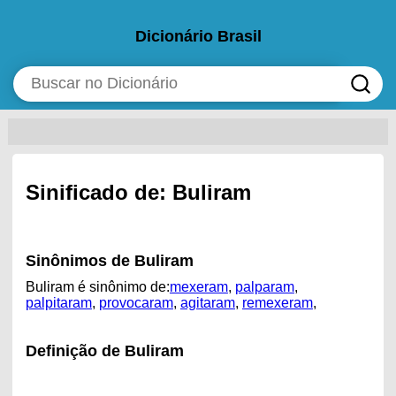
Dicionário Brasil
Sinificado de: Buliram
Sinônimos de Buliram
Buliram é sinônimo de:
mexeram
,
palparam
,
palpitaram
,
provocaram
,
agitaram
,
remexeram
,
Definição de Buliram