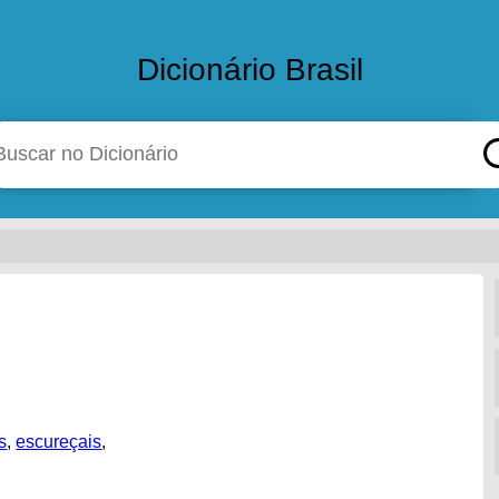
Dicionário Brasil
s
,
escureçais
,