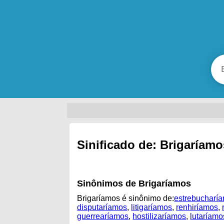
Sinificado de: Brigaríamo
Sinônimos de Brigaríamos
Brigaríamos é sinônimo de:
estrebucharí
disputaríamos
,
litigaríamos
,
renhiríamos
,
guerrearíamos
,
hostilizaríamos
,
lutaríamo