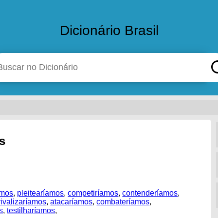
Dicionário Brasil
s
amos
,
pleitearíamos
,
competiríamos
,
contenderíamos
,
rivalizaríamos
,
atacaríamos
,
combateríamos
,
s
,
testilharíamos
,