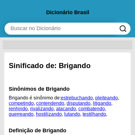
Dicionário Brasil
Sinificado de: Brigando
Sinônimos de Brigando
Brigando é sinônimo de:
estrebuchando
,
pleiteando
,
competindo
,
contendendo
,
disputando
,
litigando
,
renhindo
,
rivalizando
,
atacando
,
combatendo
,
guerreando
,
hostilizando
,
lutando
,
testilhando
,
Definição de Brigando