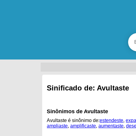
Sinificado de: Avultaste
Sinônimos de Avultaste
Avultaste é sinônimo de:
estendeste
,
expa
ampliaste
,
amplificaste
,
aumentaste
,
dese