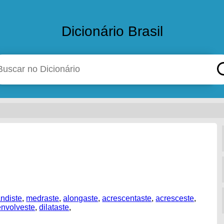
Dicionário Brasil
ndiste
,
medraste
,
alongaste
,
acrescentaste
,
acresceste
,
nvolveste
,
dilataste
,