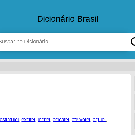
Dicionário Brasil
estimulei
,
excitei
,
incitei
,
acicatei
,
afervorei
,
açulei
,