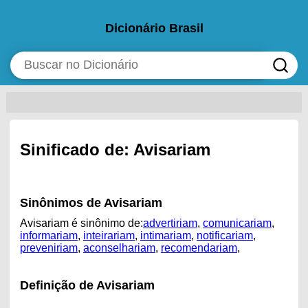
Dicionário Brasil
Sinificado de: Avisariam
Sinônimos de Avisariam
Avisariam é sinônimo de:
advertiriam
,
comunicariam
,
informariam
,
inteirariam
,
intimariam
,
notificariam
,
preveniriam
,
aconselhariam
,
recomendariam
,
Definição de Avisariam