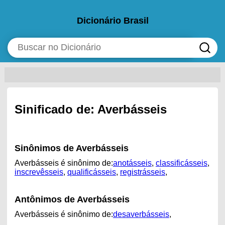
Dicionário Brasil
Sinificado de: Averbásseis
Sinônimos de Averbásseis
Averbásseis é sinônimo de:
anotásseis
,
classificásseis
,
inscrevêsseis
,
qualificásseis
,
registrásseis
,
Antônimos de Averbásseis
Averbásseis é sinônimo de:
desaverbásseis
,