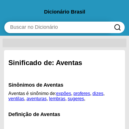
Dicionário Brasil
Sinificado de: Aventas
Sinônimos de Aventas
Aventas é sinônimo de:
expões
,
proferes
,
dizes
,
ventilas
,
aventuras
,
lembras
,
sugeres
,
Definição de Aventas