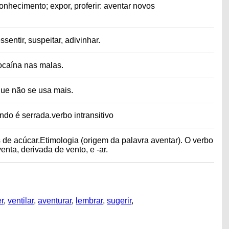
nhecimento; expor, proferir: aventar novos
sentir, suspeitar, adivinhar.
ocaína nas malas.
 que não se usa mais.
ndo é serrada.verbo intransitivo
s de acúcar.Etimologia (origem da palavra aventar). O verbo
enta, derivada de vento, e -ar.
er
,
ventilar
,
aventurar
,
lembrar
,
sugerir
,