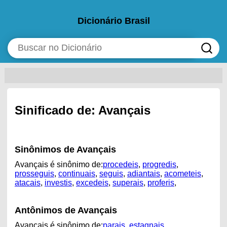
Dicionário Brasil
Sinificado de: Avançais
Sinônimos de Avançais
Avançais é sinônimo de:
procedeis
,
progredis
,
prosseguis
,
continuais
,
seguis
,
adiantais
,
acometeis
,
atacais
,
investis
,
excedeis
,
superais
,
proferis
,
Antônimos de Avançais
Avançais é sinônimo de:
parais
,
estagnais
,